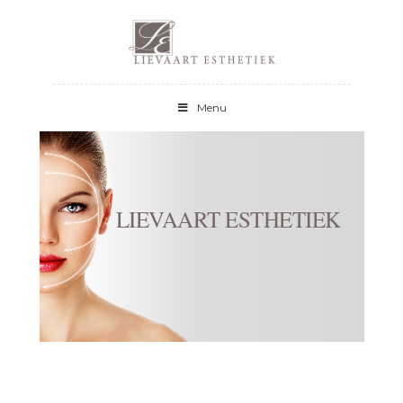
HOME
OVER LIEVAART
ESTHETIEK
Menu
BEHANDELINGEN
PEELINGS
PRODUCTEN
SKINCEUTICALS
LIEVAART ESTHETIEK
CONTACT