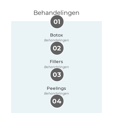
Behandelingen
01
01
Botox
Behandelingen
02
02
Fillers
Behandelingen
03
03
Peelings
Behandelingen
04
04