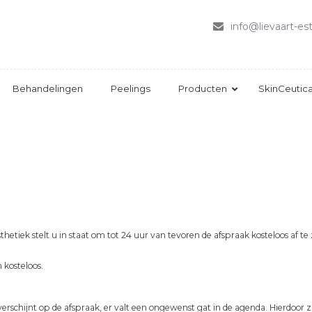
HOME
info@lievaart-est
OVER LIEVAART
ESTHETIEK
BEHANDELINGEN
Behandelingen
Peelings
Producten
SkinCeutica
PEELINGS
PRODUCTEN
SKINCEUTICALS
CONTACT
hetiek stelt u in staat om tot 24 uur van tevoren de afspraak kosteloos af t
kosteloos.
t verschijnt op de afspraak, er valt een ongewenst gat in de agenda. Hierdoor