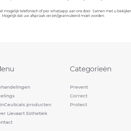
nel mogelijk telefonisch of per whatsapp aan ons door. Samen met u bekijke
. Mogelijk dat uw afspraak verzet/geannuleerd moet worden.
enu
Categorieën
ehandelingen
Prevent
elings
Correct
inCeuticals producten
Protect
er Lievaart Esthetiek
ntact