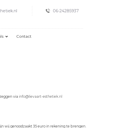
hetiek.nl
06-24285937
ls
Contact
e zeggen via
info@lievaart-esthetiek.nl
 zijn wij genoodzaakt 35 euro in rekening te brengen.