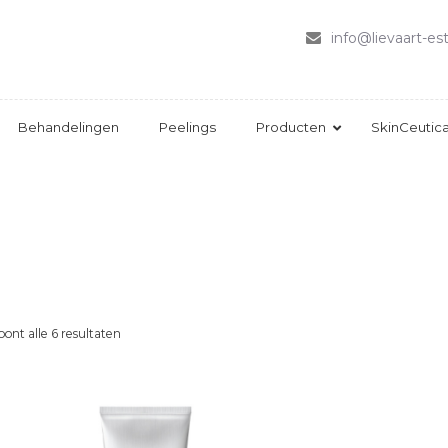
HOME
info@lievaart-est
OVER LIEVAART
ESTHETIEK
BEHANDELINGEN
Behandelingen
Peelings
Producten
SkinCeutica
PEELINGS
PRODUCTEN
SKINCEUTICALS
CONTACT
oont alle 6 resultaten
Gesorteerd
op
nieuwste