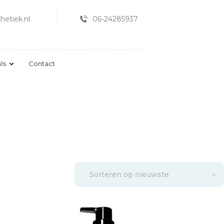
hetiek.nl
06-24285937
ls
Contact