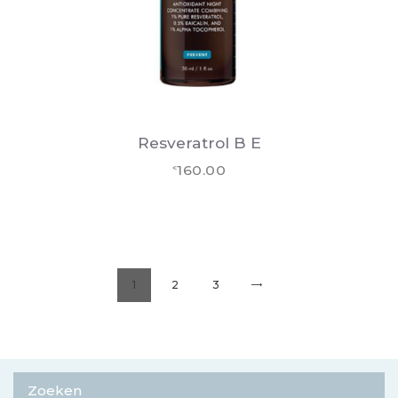
Resveratrol B E
160.00
€
1
2
→
3
Zoeken