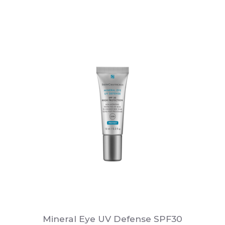
prijs
prijs
was:
is:
€115.00.
€100.00.
Mineral Eye UV Defense SPF30