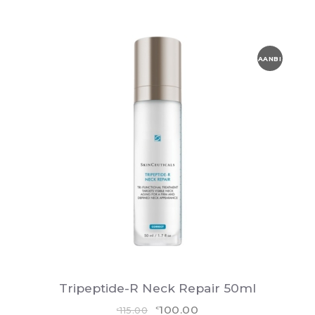
AANBI
EDING
!
Tripeptide-R Neck Repair 50ml
Oorspronkelijke
Huidige
100.00
115.00
€
€