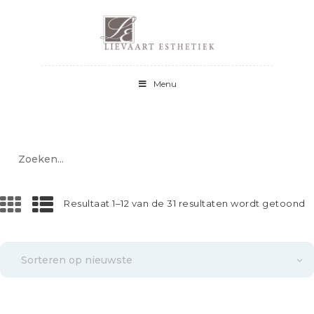
HOME
OVER LIEVAART
ESTHETIEK
Menu
BEHANDELINGEN
PEELINGS
PRODUCTEN
SKINCEUTICALS
Zoeken...
CONTACT
Resultaat 1–12 van de 31 resultaten wordt getoond
G
o
n